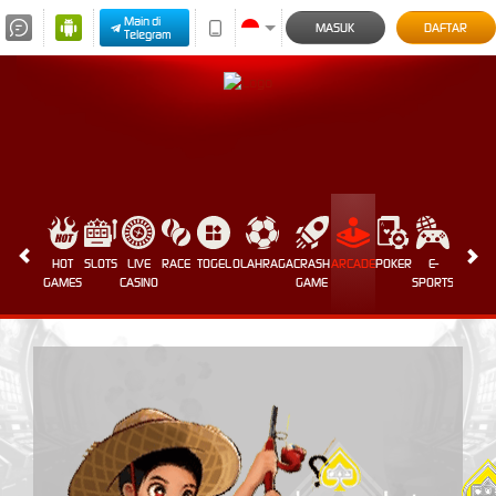
Main di
MASUK
DAFTAR
Telegram
HOT
SLOTS
LIVE
RACE
TOGEL
OLAHRAGA
CRASH
ARCADE
POKER
E-
SABUN
GAMES
CASINO
GAME
SPORTS
AYAM