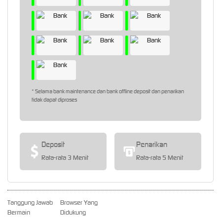
* Selama bank maintenance dan bank offline deposit dan penarikan
tidak dapat diproses
Deposit
Penarikan
Rata-rata 3 Menit
Rata-rata 5 Menit
Tanggung Jawab
Browser Yang
Bermain
Didukung