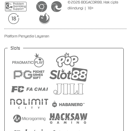
©2026 BDGACOR88. Hak cipta
dilindungi | 18+
Platform Penyedia Layanan
Slots