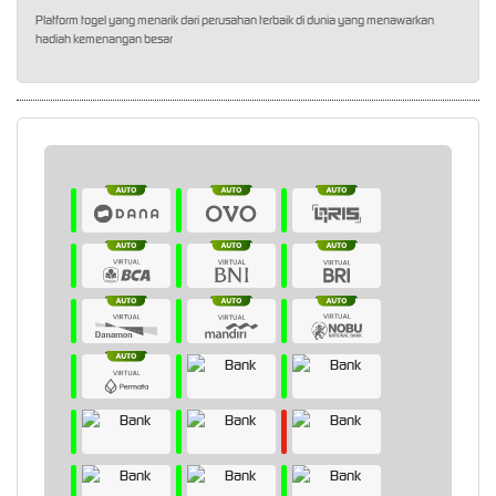
Platform togel yang menarik dari perusahan terbaik di dunia yang menawarkan
hadiah kemenangan besar