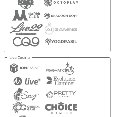
Live Casino