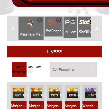
i
i
i
i
i
Facha
Fat Panda
Slot88 x PP
PG Soft
Pragmatic Play
LIVE22
Semua
Top
Slots
permainan
20
RTP
93%
RTP
84%
RTP
93%
RTP
86%
RTP
84%
Mahjong Gold: Dragon
Mahjong Gold: Phoenix
Mahjong Gold: Lion
Mahjong Gold: Tiger
Wonders of Giza Pyramid