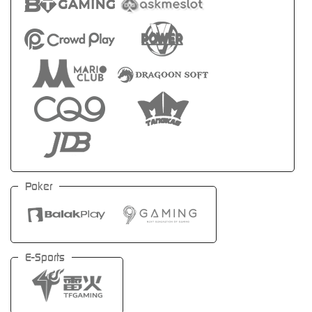
Poker
E-Sports