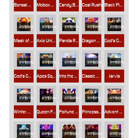
Bonsai of the Riches
Mobox Olympia
Candy Bomb
Goal Rush
Black Pink (B.P.) in Metaverse
RTP
86%
RTP
84%
RTP
84%
RTP
98%
RTP
95%
Mask of Truth Jumboways
Axie Universe
Panda Realm
Dragon FAFAFA
God's Gambit : Hades
RTP
80%
RTP
98%
RTP
95%
RTP
85%
RTP
96%
God's Gambit Zeus
Apes Squad
Into the Fay: Snowie
Classic Diamond X5
Jarvis
RTP
87%
RTP
95%
RTP
98%
RTP
91%
RTP
80%
Winter Winnings
Queen Femida
Fortune Dance
Princess and the Evil Witch
Advent of the Dragon
RTP
95%
RTP
84%
RTP
88%
RTP
95%
RTP
79%