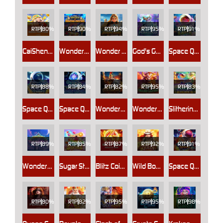
RTP
80%
RTP
90%
RTP
94%
RTP
95%
RTP
91%
CaiShen Mega Fortune
Wonders of Machu Picchu
Wonder of Hanging Garden
God's Gambit: Poseidon
Space Quest: Earth
RTP
88%
RTP
84%
RTP
82%
RTP
95%
RTP
83%
Space Quest: Moon
Space Quest: Neptune
Wonders of Colosseum
Wonders of Grand Canyon
Slithering Riches
RTP
89%
RTP
85%
RTP
87%
RTP
92%
RTP
91%
Wonders of Taj Mahal
Sugar Strike
Blitz Coin: Hold & Win
Wild Bounty Queen
Space Quest: Mars
RTP
80%
RTP
82%
RTP
95%
RTP
95%
RTP
98%