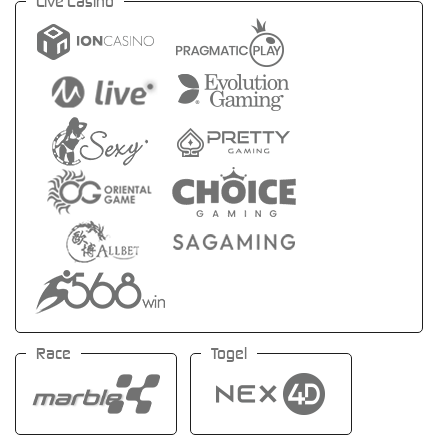
Live Casino
Race
Togel