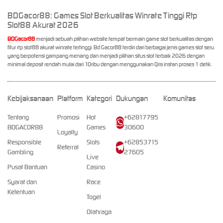
BDGacor88: Games Slot Berkualitas Winrate Tinggi Rtp
Slot88 Akurat 2026
BDGacor88
menjadi sebuah pilihan website tempat bermain game slot berkualitas dengan
fitur rtp slot88 akurat winrate tertinggi. Bd Gacor88 terdiri dari berbagai jenis games slot seru
yang berpotensi gampang menang dan menjadi pilihan situs slot terbaik 2026 dengan
minimal deposit rendah mulai dari 10ribu dengan menggunakan Qris instan proses 1 detik.
Kebijaksanaan
Platform
Kategori
Dukungan
Komunitas
Tentang
Promosi
Hot
+62817795
BDGACOR88
Games
30600
Loyalty
Responsible
Slots
+62853715
Referral
Gambling
27605
Live
Pusat Bantuan
Casino
Syarat dan
Race
Ketentuan
Togel
Olahraga