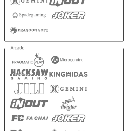
Arcade