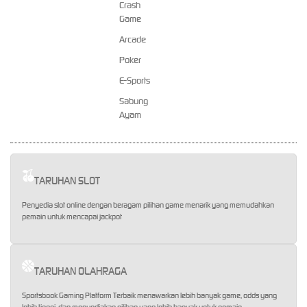
Crash
Game
Arcade
Poker
E-Sports
Sabung
Ayam
TARUHAN SLOT
Penyedia slot online dengan beragam pilihan game menarik yang memudahkan
pemain untuk mencapai jackpot
TARUHAN OLAHRAGA
Sportsbook Gaming Platform Terbaik menawarkan lebih banyak game, odds yang