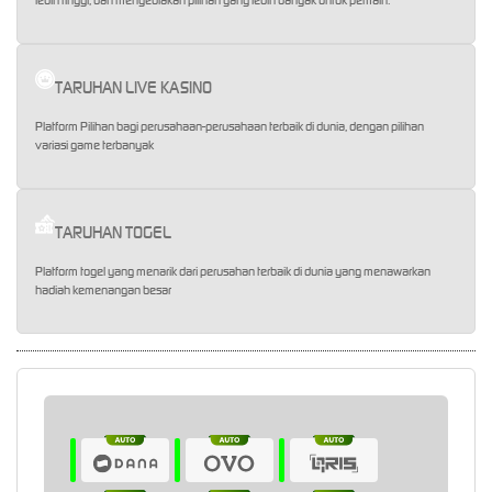
lebih tinggi, dan menyediakan pilihan yang lebih banyak untuk pemain.
TARUHAN LIVE KASINO
Platform Pilihan bagi perusahaan-perusahaan terbaik di dunia, dengan pilihan
variasi game terbanyak
TARUHAN TOGEL
Platform togel yang menarik dari perusahan terbaik di dunia yang menawarkan
hadiah kemenangan besar