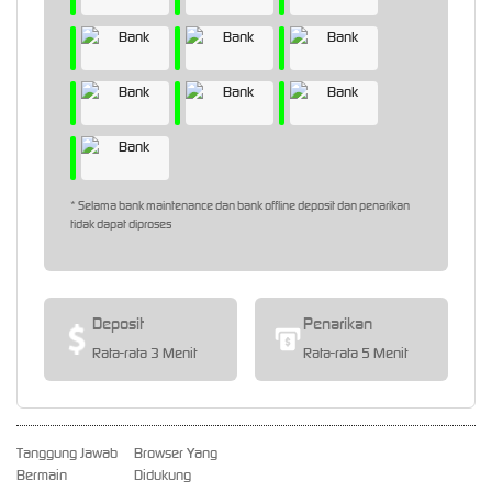
* Selama bank maintenance dan bank offline deposit dan penarikan
tidak dapat diproses
Deposit
Penarikan
Rata-rata 3 Menit
Rata-rata 5 Menit
Tanggung Jawab
Browser Yang
Bermain
Didukung