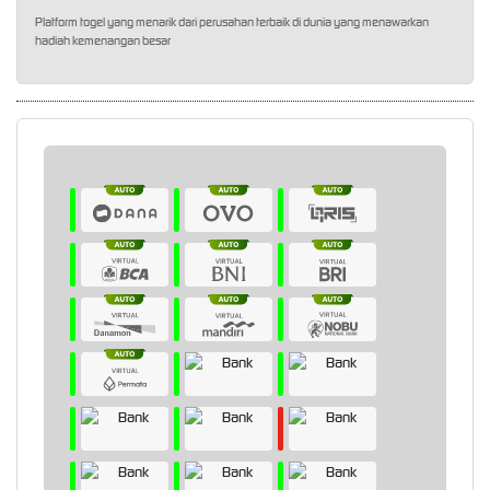
Platform togel yang menarik dari perusahan terbaik di dunia yang menawarkan
hadiah kemenangan besar