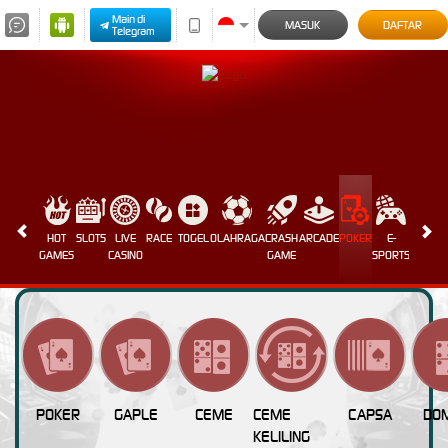
Main di
MASUK
DAFTAR
Telegram
HOT
SLOTS
LIVE
RACE
TOGEL
OLAHRAGA
CRASH
ARCADE
POKER
E-
SABUN
GAMES
CASINO
GAME
SPORTS
AYAM
POKER
GAPLE
CEME
CEME
CAPSA
DOM
KELILING