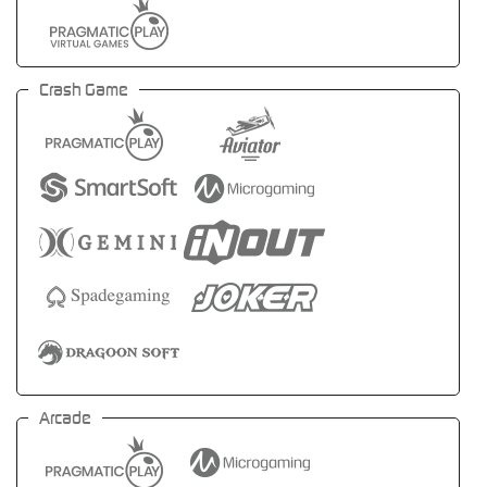
Crash Game
Arcade