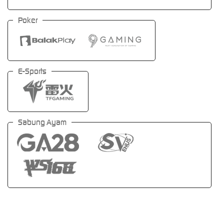
Poker
E-Sports
Sabung Ayam